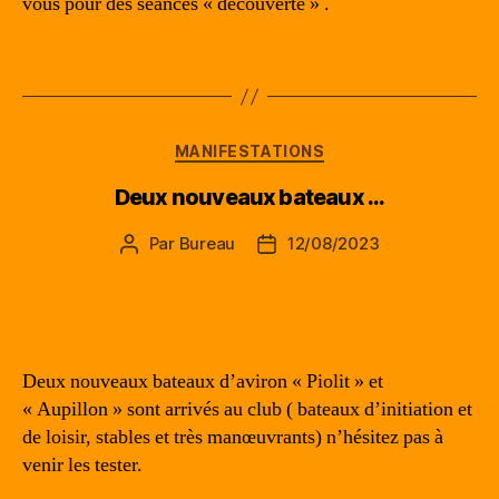
vous pour des séances « découverte » .
Catégories
MANIFESTATIONS
Deux nouveaux bateaux …
Par
Bureau
12/08/2023
Auteur
Date
de
de
l’article
l’article
Deux nouveaux bateaux d’aviron « Piolit » et
« Aupillon » sont arrivés au club ( bateaux d’initiation et
de loisir, stables et très manœuvrants) n’hésitez pas à
venir les tester.