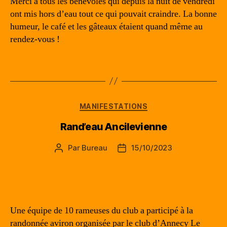
Merci à tous les bénévoles qui depuis la nuit de vendredi
ont mis hors d’eau tout ce qui pouvait craindre. La bonne
humeur, le café et les gâteaux étaient quand même au
rendez-vous !
Catégories
MANIFESTATIONS
Rand’eau Ancilevienne
Par
Bureau
15/10/2023
Auteur
Date
de
de
l’article
l’article
Une équipe de 10 rameuses du club a participé à la
randonnée aviron organisée par le club d’Annecy Le