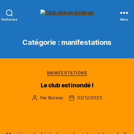
Club
Recherche
Menu
Aviron
Embrun
Catégorie :
manifestations
Catégories
MANIFESTATIONS
Le club est inondé !
Par
Bureau
02/12/2023
Auteur
Date
de
de
l’article
l’article