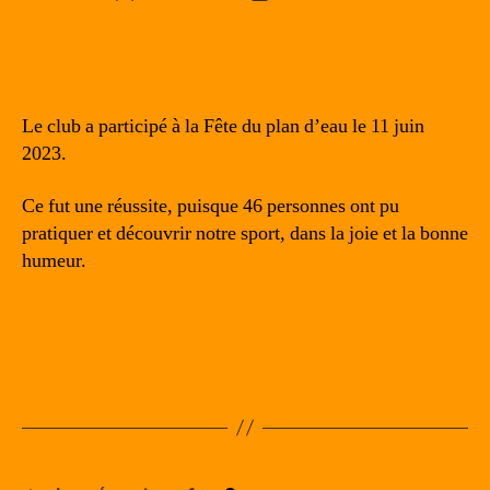
de
de
l’article
l’article
Le club a participé à la Fête du plan d’eau le 11 juin
2023.
Ce fut une réussite, puisque 46 personnes ont pu
pratiquer et découvrir notre sport, dans la joie et la bonne
humeur.
Pagination