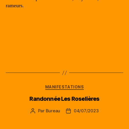
rameurs.
Catégories
MANIFESTATIONS
Randonnée Les Roselières
Par
Bureau
04/07/2023
Auteur
Date
de
de
l’article
l’article