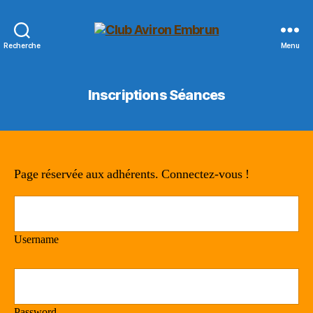
Club
Recherche
Menu
Aviron
Embrun
Inscriptions Séances
Page réservée aux adhérents. Connectez-vous !
Username
Password