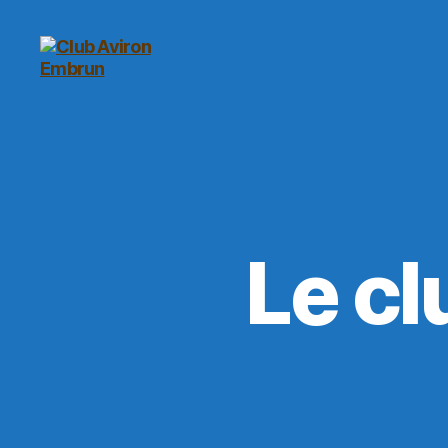
Club
Aviron
Embrun
Le cl