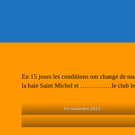
En 15 jours les conditions ont changé de ma
la baie Saint Michel et ……………le club le 12
Fin novembre 2023