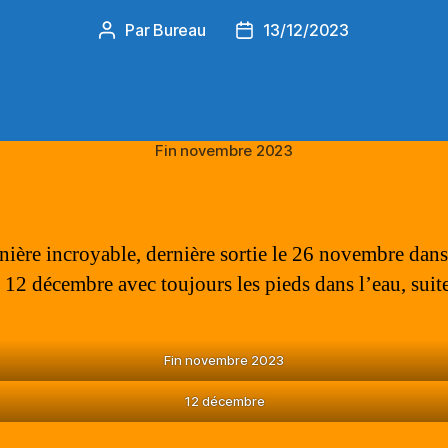
Par
Bureau
13/12/2023
Auteur
Date
de
de
l’article
l’article
Fin novembre 2023
nière incroyable, dernière sortie le 26 novembre dans
 décembre avec toujours les pieds dans l’eau, suite
Fin novembre 2023
12 décembre