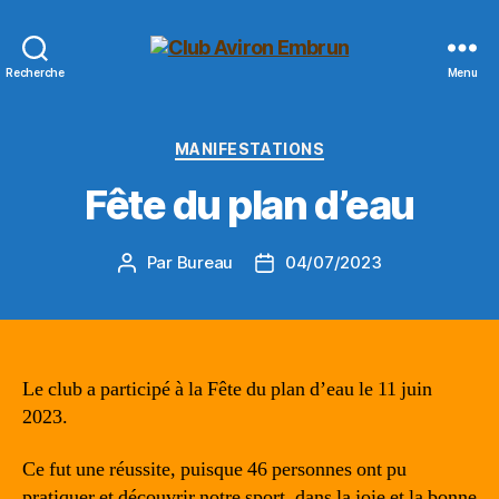
Club
Recherche
Menu
Aviron
Embrun
Catégories
MANIFESTATIONS
Fête du plan d’eau
Par
Bureau
04/07/2023
Auteur
Date
de
de
l’article
l’article
Le club a participé à la Fête du plan d’eau le 11 juin
2023.
Ce fut une réussite, puisque 46 personnes ont pu
pratiquer et découvrir notre sport, dans la joie et la bonne