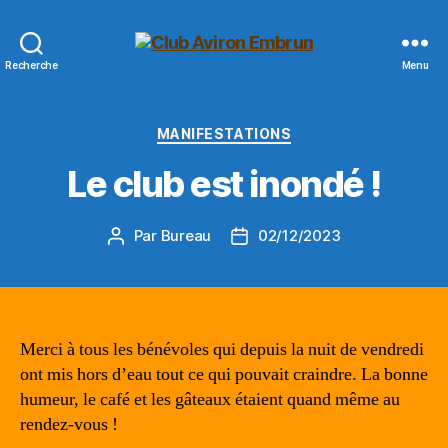
Club
Recherche
Menu
Aviron
Embrun
Catégories
MANIFESTATIONS
Le club est inondé !
Par
Bureau
02/12/2023
Auteur
Date
de
de
l’article
l’article
Merci à tous les bénévoles qui depuis la nuit de vendredi
ont mis hors d’eau tout ce qui pouvait craindre. La bonne
humeur, le café et les gâteaux étaient quand même au
rendez-vous !