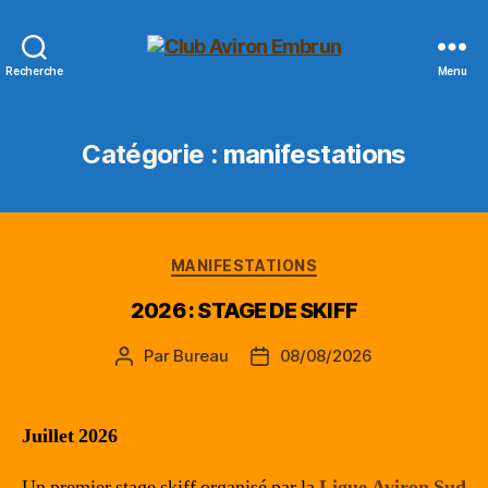
Club
Recherche
Menu
Aviron
Embrun
Catégorie :
manifestations
Catégories
MANIFESTATIONS
2026 : STAGE DE SKIFF
Par
Bureau
08/08/2026
Auteur
Date
de
de
l’article
l’article
Juillet 2026
Un premier stage skiff organisé par la
Ligue Aviron Sud