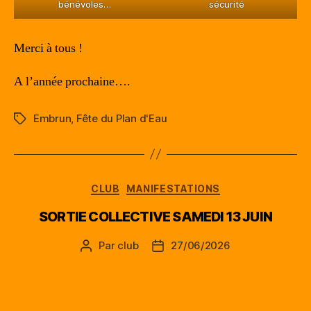
bénévoles…
sécurité
Merci à tous !
A l’année prochaine….
Embrun
,
Fête du Plan d'Eau
Étiquettes
Catégories
CLUB
MANIFESTATIONS
SORTIE COLLECTIVE SAMEDI 13 JUIN
Par
club
27/06/2026
Auteur
Date
de
de
l’article
l’article