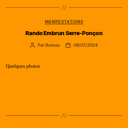
Catégories
MANIFESTATIONS
Rando Embrun Serre-Ponçon
Par
Bureau
08/07/2024
Auteur
Date
de
de
l’article
l’article
Quelques photos