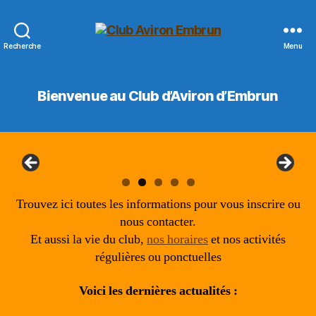
Club
Recherche
Menu
Aviron
Embrun
Bienvenue au Club d’Aviron d’Embrun
Trouvez ici toutes les informations pour vous inscrire ou
nous contacter.
Et aussi la vie du club,
nos horaires
et nos activités
régulières ou ponctuelles
Voici les dernières actualités :