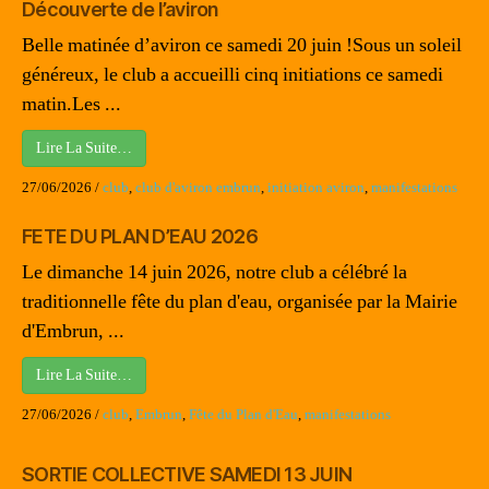
Découverte de l’aviron
Belle matinée d’aviron ce samedi 20 juin !Sous un soleil
généreux, le club a accueilli cinq initiations ce samedi
matin.Les ...
Lire La Suite…
27/06/2026
/
club
,
club d'aviron embrun
,
initiation aviron
,
manifestations
FETE DU PLAN D’EAU 2026
Le dimanche 14 juin 2026, notre club a célébré la
traditionnelle fête du plan d'eau, organisée par la Mairie
d'Embrun, ...
Lire La Suite…
27/06/2026
/
club
,
Embrun
,
Fête du Plan d'Eau
,
manifestations
SORTIE COLLECTIVE SAMEDI 13 JUIN