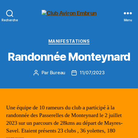
Club
Recherche
Menu
Aviron
Embrun
Catégories
MANIFESTATIONS
Randonnée Monteynard
Par
Bureau
11/07/2023
Auteur
Date
de
de
l’article
l’article
Une équipe de 10 rameurs du club a participé à la
randonnée des Passerelles de Monteynard le 2 juillet
2023 sur un parcours de 28kms au départ de Mayres-
Savel. Etaient présents 23 clubs , 36 yolettes, 180