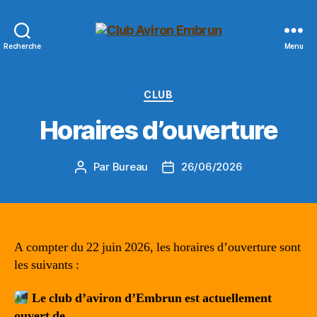
Club
Recherche
Menu
Aviron
Embrun
Catégories
CLUB
Horaires d’ouverture
Par
Bureau
26/06/2026
Auteur
Date
de
de
l’article
l’article
A compter du 22 juin 2026, les horaires d’ouverture sont
les suivants :
Le club d’aviron d’Embrun est actuellement
ouvert de